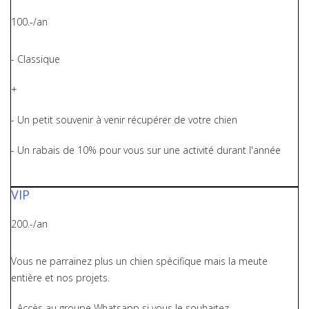
100.-/an
- Classique
+
- Un petit souvenir à venir récupérer de votre chien
- Un rabais de 10% pour vous sur une activité durant l'année
VIP
200.-/an
Vous ne parrainez plus un chien spécifique mais la meute
entière et nos projets.
- Accès au groupe Whatsapp si vous le souhaitez