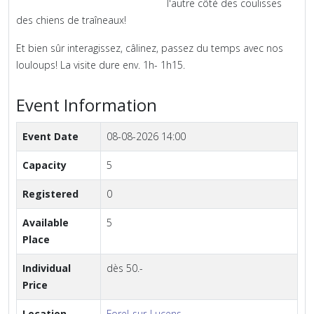
l'autre côté des coulisses
des chiens de traîneaux!
Et bien sûr interagissez, câlinez, passez du temps avec nos
louloups! La visite dure env. 1h- 1h15.
Event Information
Event Date
08-08-2026 14:00
Capacity
5
Registered
0
Available
5
Place
Individual
dès 50.-
Price
Location
Forel-sur-Lucens