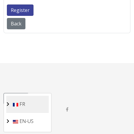
Register
Back
Sélectionnez votre langue
FR
FR
EN-US