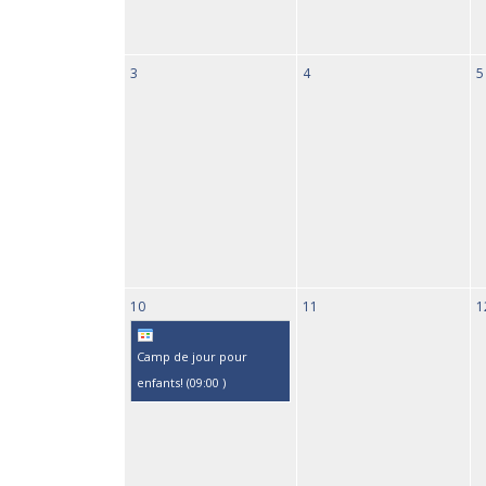
3
4
5
10
11
1
Camp de jour pour
enfants! (
09:00
)