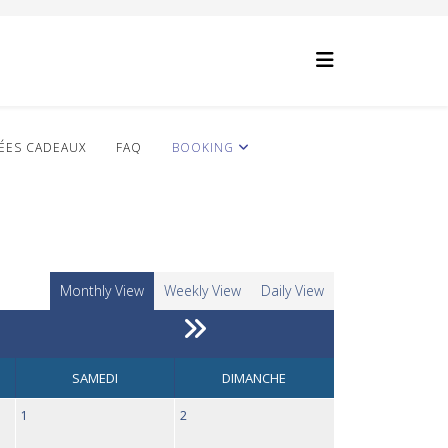
ÉES CADEAUX
FAQ
BOOKING
Monthly View
Weekly View
Daily View
SAMEDI
DIMANCHE
1
2