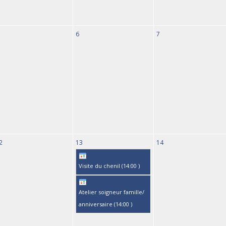
6
7
2
13
14
Visite du chenil (
14:00
)
Atelier soigneur famille/
anniversaire (
14:00
)