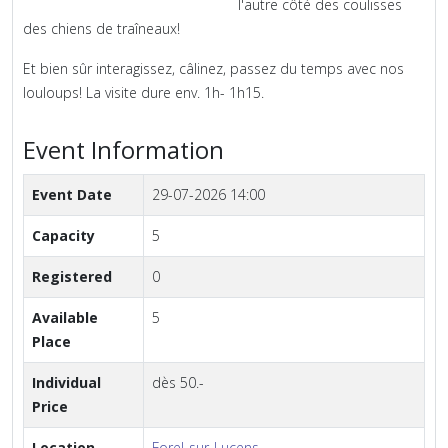
l'autre côté des coulisses
des chiens de traîneaux!
Et bien sûr interagissez, câlinez, passez du temps avec nos
louloups! La visite dure env. 1h- 1h15.
Event Information
Event Date
29-07-2026 14:00
Capacity
5
Registered
0
Available
5
Place
Individual
dès 50.-
Price
Location
Forel-sur-Lucens