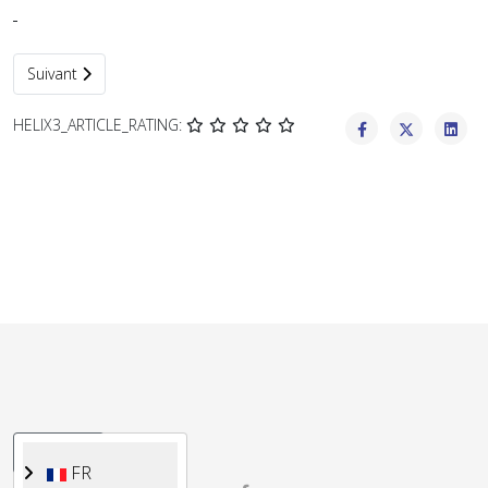
Article suivant : Beginners
Suivant
HELIX3_ARTICLE_RATING:
Sélectionnez votre langue
FR
FR